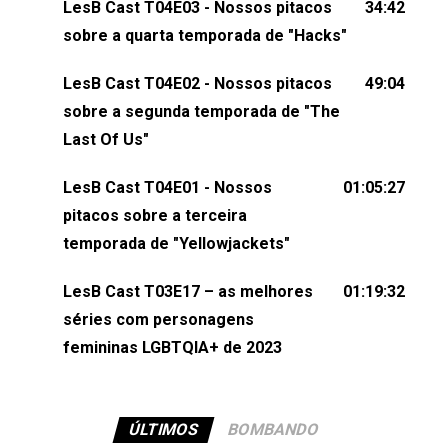
LesB Cast T04E03 - Nossos pitacos
34:42
comentários, perguntas ou qualquer outra coisa,
sobre a quarta temporada de "Hacks"
nos envie uma mensagem pelas redes sociais ou
um e-mail para podcast@lesbout.com.br. E não
LesB Cast T04E02 - Nossos pitacos
49:04
esqueça de visitar nosso site e também redes
sobre a segunda temporada de "The
sociais:Twitter: ⁠⁠⁠⁠@lesbout_br⁠⁠⁠⁠ Instagram: ⁠⁠⁠⁠@lesbout_br⁠⁠⁠⁠ TikTo
Last Of Us"
do LesB Cast:Apresentação de Karolen Passos
(⁠⁠⁠⁠⁠⁠@KarolenPassos⁠⁠⁠⁠⁠⁠)Participação de Bruna Fentanes
LesB Cast T04E01 - Nossos
01:05:27
(⁠⁠⁠⁠@brunarfentanes⁠⁠⁠⁠) e Pollyelly FlorêncioEdição de
pitacos sobre a terceira
Naiady Machado
temporada de "Yellowjackets"
LesB Cast T03E17 – as melhores
01:19:32
séries com personagens
femininas LGBTQIA+ de 2023
ÚLTIMOS
BOMBANDO