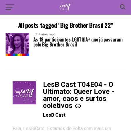
All posts tagged "Big Brother Brasil 22"
.
4 anos ago
As 18 participantes LGBTQIA+ que já passaram
pelo Big Brother Brasil
LesB Cast T04E04 - O
-
Ultimato: Queer Love -
amor, caos e surtos
coletivos
LesB Cast
Fala, LesBiCats! Estamos de volta com mais um