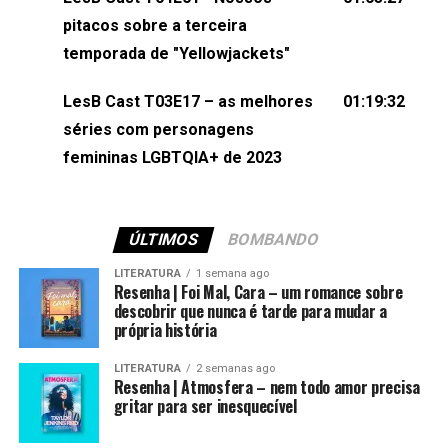
(⁠⁠⁠⁠@brunarfentanes⁠⁠⁠⁠) e Pollyelly FlorêncioEdição de
pitacos sobre a terceira
Naiady Machado
temporada de "Yellowjackets"
LesB Cast T03E17 – as melhores
01:19:32
séries com personagens
femininas LGBTQIA+ de 2023
ÚLTIMOS
BOMBANDO
LITERATURA
1 semana ago
Resenha | Foi Mal, Cara – um romance sobre
descobrir que nunca é tarde para mudar a
própria história
LITERATURA
2 semanas ago
Resenha | Atmosfera – nem todo amor precisa
gritar para ser inesquecível