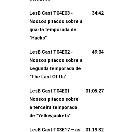
claro, tudo o que esse reality nos fez
LesB Cast T04E03 -
34:42
pensar (e rir) sobre amor sáfico!Você
Nossos pitacos sobre a
também pode participar dessa
quarta temporada de
conversa mandando sugestões de
"Hacks"
pauta, comentários, perguntas ou
qualquer outra coisa, nos envie uma
LesB Cast T04E02 -
49:04
mensagem pelas redes sociais ou um
Nossos pitacos sobre a
e-mail para podcast@lesbout.com.br. E
segunda temporada de
não esqueça de visitar nosso site e
"The Last Of Us"
também redes
sociais:Twitter: ⁠⁠⁠⁠@lesbout_br⁠⁠⁠⁠ Instagram: ⁠⁠⁠⁠@lesbout_br⁠⁠⁠
LesB Cast T04E01 -
01:05:27
do LesB Cast:Apresentação de
Nossos pitacos sobre
Karolen Passos
a terceira temporada
(⁠⁠⁠⁠⁠⁠@KarolenPassos⁠⁠⁠⁠⁠⁠)Participação de
de "Yellowjackets"
Bruna Fentanes (⁠⁠⁠⁠@brunarfentanes⁠⁠⁠⁠) e
LesB Cast T03E17 – as
01:19:32
Pollyelly FlorêncioEdição de Naiady