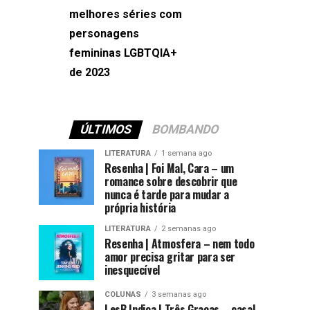
melhores séries com
Machado
personagens
femininas LGBTQIA+
de 2023
ÚLTIMOS
BOMBANDO
LITERATURA
1 semana ago
Resenha | Foi Mal, Cara – um
romance sobre descobrir que
nunca é tarde para mudar a
própria história
LITERATURA
2 semanas ago
Resenha | Atmosfera – nem todo
amor precisa gritar para ser
inesquecível
COLUNAS
3 semanas ago
LesB Indica | Três Graças – casal