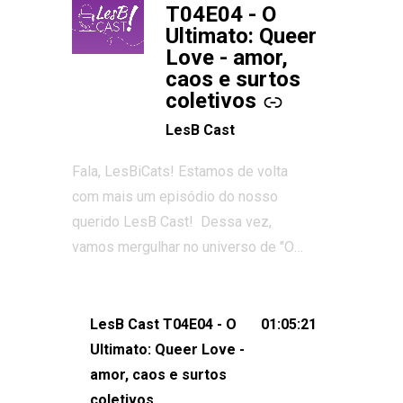
T04E04 - O
Ultimato: Queer
Love - amor,
caos e surtos
coletivos
LesB Cast
Fala, LesBiCats! Estamos de volta
com mais um episódio do nosso
querido LesB Cast! Dessa vez,
vamos mergulhar no universo de "O
Ultimato: Queer Love", o reality show
que conquistou corações, gerou tretas
e levantou debates intensos sobre
LesB Cast T04E04 - O
01:05:21
relacionamentos queer. Vem com a
Ultimato: Queer Love -
gente comentar os melhores
amor, caos e surtos
momentos, as maiores confusões e,
coletivos