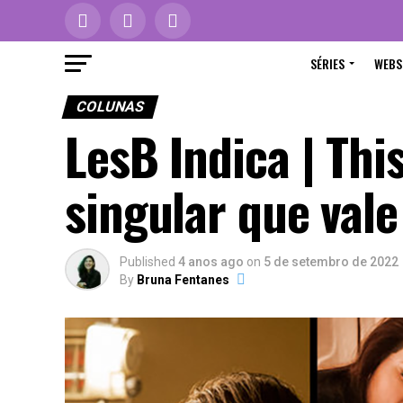
SÉRIES
WEBS
COLUNAS
LesB Indica | Th
singular que val
Published
4 anos ago
on
5 de setembro de 2022
By
Bruna Fentanes