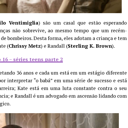
ilo Ventimiglia
) são um casal que estão esperando
ianças não sobrevive, ao mesmo tempo que um recém-
de bombeiros. Desta forma, eles adotam a criança e tem
ate (
Chrissy Metz
) e Randall (
Sterling K. Brown
).
16 – séries teens parte 2
etando 36 anos e cada um está em um estágio diferente
or interpretar “o babá” em uma série de sucesso e está
rreira; Kate está em uma luta constante contra o seu
ância; e Randall é um advogado em ascensão lidando com
gico.