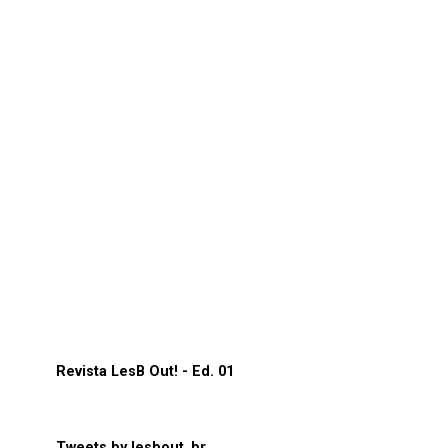
Revista LesB Out! - Ed. 01
Tweets by lesbout_br