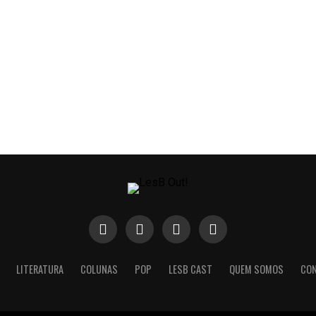
LITERATURA
COLUNAS
POP
LESB CAST
QUEM SOMOS
CO