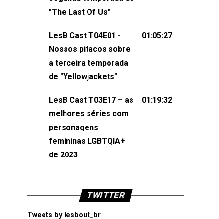
não esqueça de visitar nosso site e
"The Last Of Us"
também redes
sociais:Twitter: ⁠⁠⁠⁠@lesbout_br⁠⁠⁠⁠ Instagram: ⁠⁠⁠⁠@lesbout_br⁠⁠⁠
LesB Cast T04E01 -
01:05:27
do LesB Cast:Apresentação de
Nossos pitacos sobre
Karolen Passos
a terceira temporada
(⁠⁠⁠⁠⁠⁠@KarolenPassos⁠⁠⁠⁠⁠⁠)Participação de
de "Yellowjackets"
Bruna Fentanes (⁠⁠⁠⁠@brunarfentanes⁠⁠⁠⁠) e
LesB Cast T03E17 – as
01:19:32
Pollyelly FlorêncioEdição de Naiady
melhores séries com
Machado
personagens
femininas LGBTQIA+
de 2023
TWITTER
Tweets by lesbout_br