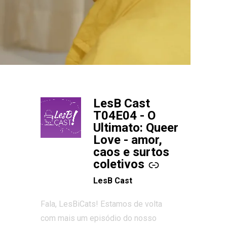
LesB Cast
-
T04E04 - O
Ultimato: Queer
Love - amor,
caos e surtos
coletivos
LesB Cast
Fala, LesBiCats! Estamos de volta
com mais um episódio do nosso