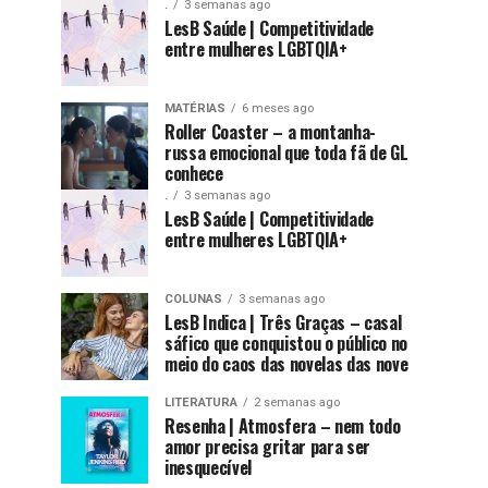
.
3 semanas ago
LesB Saúde | Competitividade
entre mulheres LGBTQIA+
MATÉRIAS
6 meses ago
Roller Coaster – a montanha-
russa emocional que toda fã de GL
conhece
.
3 semanas ago
LesB Saúde | Competitividade
entre mulheres LGBTQIA+
COLUNAS
3 semanas ago
LesB Indica | Três Graças – casal
sáfico que conquistou o público no
meio do caos das novelas das nove
LITERATURA
2 semanas ago
Resenha | Atmosfera – nem todo
amor precisa gritar para ser
inesquecível