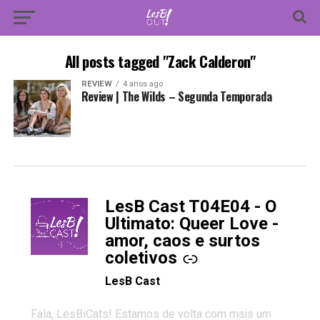
All posts tagged "Zack Calderon"
REVIEW
4 anos ago
Review | The Wilds – Segunda Temporada
LesB Cast T04E04 - O
-
Ultimato: Queer Love -
amor, caos e surtos
coletivos
LesB Cast
Fala, LesBiCats! Estamos de volta com mais um