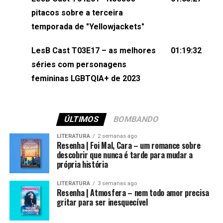
(⁠⁠⁠⁠@brunarfentanes⁠⁠⁠⁠) e Pollyelly FlorêncioEdição de
pitacos sobre a terceira
Naiady Machado
temporada de "Yellowjackets"
LesB Cast T03E17 – as melhores
01:19:32
séries com personagens
femininas LGBTQIA+ de 2023
ÚLTIMOS
BOMBANDO
LITERATURA
2 semanas ago
Resenha | Foi Mal, Cara – um romance sobre
descobrir que nunca é tarde para mudar a
própria história
LITERATURA
3 semanas ago
Resenha | Atmosfera – nem todo amor precisa
gritar para ser inesquecível