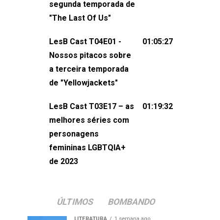
segunda temporada de
não esqueça de visitar nosso site e
"The Last Of Us"
também redes
sociais:Twitter: ⁠⁠⁠⁠@lesbout_br⁠⁠⁠⁠ Instagram: ⁠⁠⁠⁠@lesbout_br⁠⁠⁠
LesB Cast T04E01 -
01:05:27
do LesB Cast:Apresentação de
Nossos pitacos sobre
Karolen Passos
a terceira temporada
(⁠⁠⁠⁠⁠⁠@KarolenPassos⁠⁠⁠⁠⁠⁠)Participação de
de "Yellowjackets"
Bruna Fentanes (⁠⁠⁠⁠@brunarfentanes⁠⁠⁠⁠) e
LesB Cast T03E17 – as
01:19:32
Pollyelly FlorêncioEdição de Naiady
melhores séries com
Machado
personagens
femininas LGBTQIA+
de 2023
ÚLTIMOS
BOMBANDO
LITERATURA
1 semana ago