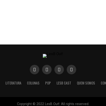
LITERATURA
COLUNAS
POP
LESB CAST
QUEM SOMOS
CO
Copyright © 2022 LesB Out!. All rights reserved.