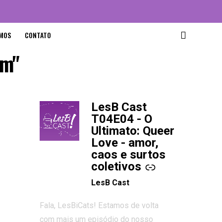
MOS
CONTATO
am"
LesB Cast
-
T04E04 - O
Ultimato: Queer
Love - amor,
caos e surtos
coletivos
LesB Cast
Fala, LesBiCats! Estamos de volta
com mais um episódio do nosso