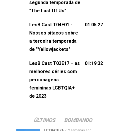
segunda temporada de
não esqueça de visitar nosso site e
"The Last Of Us"
também redes
sociais:Twitter: ⁠⁠⁠⁠@lesbout_br⁠⁠⁠⁠ Instagram: ⁠⁠⁠⁠@lesbout_br⁠⁠⁠
LesB Cast T04E01 -
01:05:27
do LesB Cast:Apresentação de
Nossos pitacos sobre
Karolen Passos
a terceira temporada
(⁠⁠⁠⁠⁠⁠@KarolenPassos⁠⁠⁠⁠⁠⁠)Participação de
de "Yellowjackets"
Bruna Fentanes (⁠⁠⁠⁠@brunarfentanes⁠⁠⁠⁠) e
LesB Cast T03E17 – as
01:19:32
Pollyelly FlorêncioEdição de Naiady
melhores séries com
Machado
personagens
femininas LGBTQIA+
de 2023
ÚLTIMOS
BOMBANDO
LITERATURA
2 semanas ago