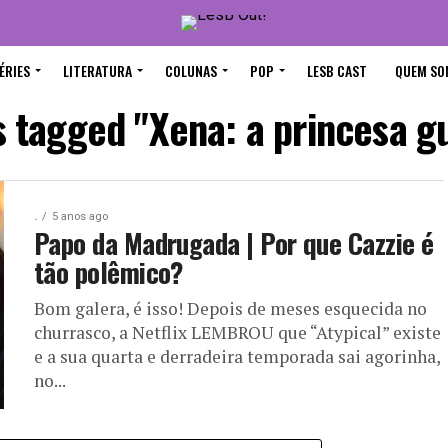
ÉRIES
LITERATURA
COLUNAS
POP
LESB CAST
QUEM SO
s tagged "Xena: a princesa g
.
5 anos ago
Papo da Madrugada | Por que Cazzie é
tão polêmico?
Bom galera, é isso! Depois de meses esquecida no
churrasco, a Netflix LEMBROU que “Atypical” existe
e a sua quarta e derradeira temporada sai agorinha,
no...