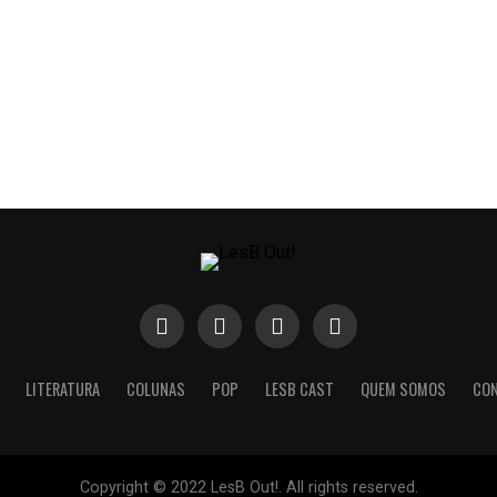
LITERATURA
COLUNAS
POP
LESB CAST
QUEM SOMOS
CO
Copyright © 2022 LesB Out!. All rights reserved.