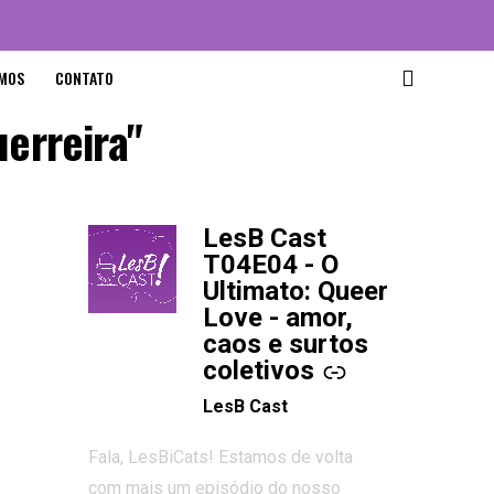
MOS
CONTATO
uerreira"
LesB Cast
-
T04E04 - O
Ultimato: Queer
Love - amor,
caos e surtos
coletivos
LesB Cast
Fala, LesBiCats! Estamos de volta
com mais um episódio do nosso