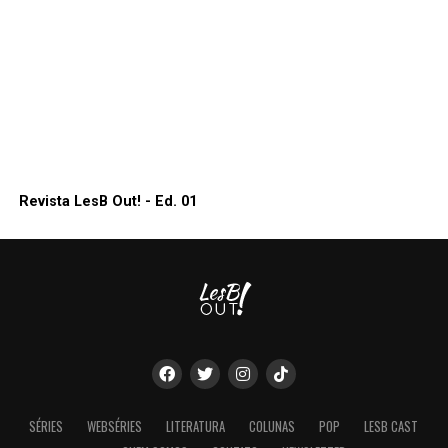
Revista LesB Out! - Ed. 01
SÉRIES
WEBSÉRIES
LITERATURA
COLUNAS
POP
LESB CAST