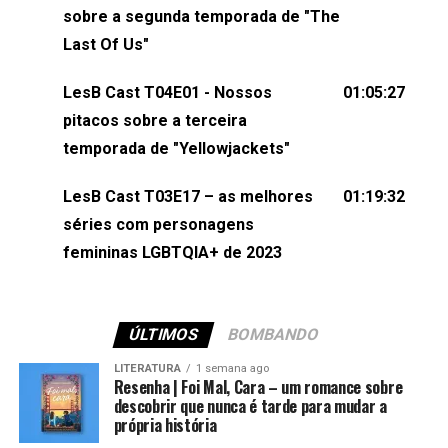
esqueça de visitar nosso site e também redes
sobre a segunda temporada de "The
sociais:Twitter: ⁠⁠⁠⁠@lesbout_br⁠⁠⁠⁠ Instagram: ⁠⁠⁠⁠@lesbout_br⁠⁠⁠⁠ TikTo
Last Of Us"
do LesB Cast:Apresentação de Karolen Passos
(⁠⁠⁠⁠⁠⁠@KarolenPassos⁠⁠⁠⁠⁠⁠)Participação de Bruna Fentanes
LesB Cast T04E01 - Nossos
01:05:27
(⁠⁠⁠⁠@brunarfentanes⁠⁠⁠⁠) e Pollyelly FlorêncioEdição de
pitacos sobre a terceira
Naiady Machado
temporada de "Yellowjackets"
LesB Cast T03E17 – as melhores
01:19:32
séries com personagens
femininas LGBTQIA+ de 2023
ÚLTIMOS
BOMBANDO
LITERATURA
1 semana ago
Resenha | Foi Mal, Cara – um romance sobre
descobrir que nunca é tarde para mudar a
própria história