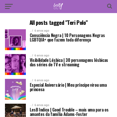
All posts tagged "Teri Polo"
.
6 anos ago
Consciência Negra | 10 Personagens Negras
LGBTQIA+ que fazem toda diferença
.
6 anos ago
Visibilidade Lésbica | 30 personagens lésbicas
das séries de TV e streaming
.
6 anos ago
Especial Aniversário | Meu príncipe virou uma
princesa
.
6 anos ago
LesB Indica | Good Trouble – mais uma para os
amantes da família Adams-Foster