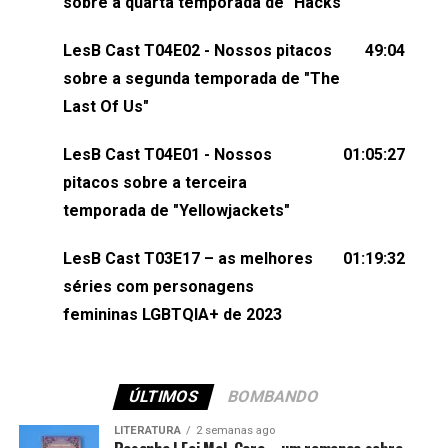
sobre a quarta temporada de "Hacks"
nos envie uma mensagem pelas redes sociais ou
um e-mail para podcast@lesbout.com.br. E não
LesB Cast T04E02 - Nossos pitacos
49:04
esqueça de visitar nosso site e também redes
sobre a segunda temporada de "The
sociais:Twitter: ⁠⁠⁠⁠@lesbout_br⁠⁠⁠⁠ Instagram: ⁠⁠⁠⁠@lesbout_br⁠⁠⁠⁠ TikTo
Last Of Us"
do LesB Cast:Apresentação de Karolen Passos
(⁠⁠⁠⁠⁠⁠@KarolenPassos⁠⁠⁠⁠⁠⁠)Participação de Bruna Fentanes
LesB Cast T04E01 - Nossos
01:05:27
(⁠⁠⁠⁠@brunarfentanes⁠⁠⁠⁠) e Pollyelly FlorêncioEdição de
pitacos sobre a terceira
Naiady Machado
temporada de "Yellowjackets"
LesB Cast T03E17 – as melhores
01:19:32
séries com personagens
femininas LGBTQIA+ de 2023
ÚLTIMOS
BOMBANDO
LITERATURA
2 semanas ago