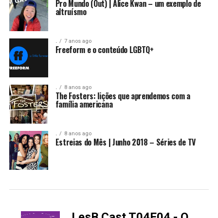
Pro Mundo (Out) | Alice Kwan – um exemplo de
altruísmo
.
7 anos ago
Freeform e o conteúdo LGBTQ+
.
8 anos ago
The Fosters: lições que aprendemos com a
família americana
.
8 anos ago
Estreias do Mês | Junho 2018 – Séries de TV
LesB Cast T04E04 - O
-