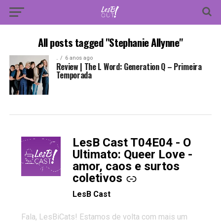
All posts tagged "Stephanie Allynne"
.
6 anos ago
Review | The L Word: Generation Q – Primeira
Temporada
LesB Cast T04E04 - O
-
Ultimato: Queer Love -
amor, caos e surtos
coletivos
LesB Cast
Fala, LesBiCats! Estamos de volta com mais um