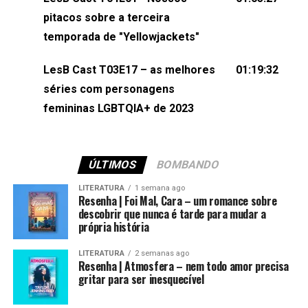
(⁠⁠⁠⁠@brunarfentanes⁠⁠⁠⁠) e Pollyelly FlorêncioEdição de
pitacos sobre a terceira
Naiady Machado
temporada de "Yellowjackets"
LesB Cast T03E17 – as melhores
01:19:32
séries com personagens
femininas LGBTQIA+ de 2023
ÚLTIMOS
BOMBANDO
LITERATURA
1 semana ago
Resenha | Foi Mal, Cara – um romance sobre
descobrir que nunca é tarde para mudar a
própria história
LITERATURA
2 semanas ago
Resenha | Atmosfera – nem todo amor precisa
gritar para ser inesquecível