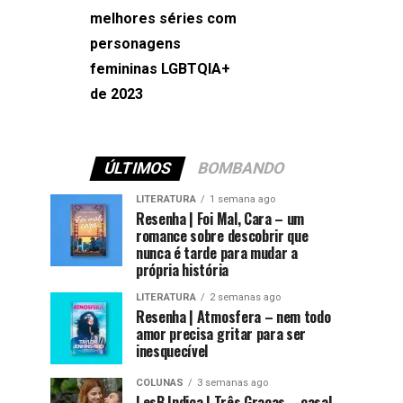
melhores séries com
Machado
personagens
femininas LGBTQIA+
de 2023
ÚLTIMOS
BOMBANDO
LITERATURA
1 semana ago
Resenha | Foi Mal, Cara – um
romance sobre descobrir que
nunca é tarde para mudar a
própria história
LITERATURA
2 semanas ago
Resenha | Atmosfera – nem todo
amor precisa gritar para ser
inesquecível
COLUNAS
3 semanas ago
LesB Indica | Três Graças – casal