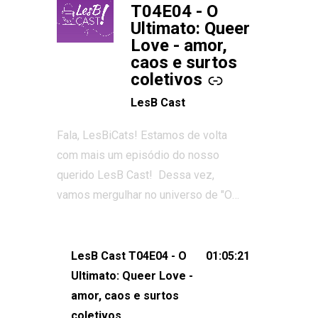
T04E04 - O
Ultimato: Queer
Love - amor,
caos e surtos
coletivos
LesB Cast
Fala, LesBiCats! Estamos de volta
com mais um episódio do nosso
querido LesB Cast! Dessa vez,
vamos mergulhar no universo de "O
Ultimato: Queer Love", o reality show
que conquistou corações, gerou tretas
e levantou debates intensos sobre
LesB Cast T04E04 - O
01:05:21
relacionamentos queer. Vem com a
Ultimato: Queer Love -
gente comentar os melhores
amor, caos e surtos
momentos, as maiores confusões e,
coletivos