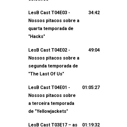
claro, tudo o que esse reality nos fez
LesB Cast T04E03 -
34:42
pensar (e rir) sobre amor sáfico!Você
Nossos pitacos sobre a
também pode participar dessa
quarta temporada de
conversa mandando sugestões de
"Hacks"
pauta, comentários, perguntas ou
qualquer outra coisa, nos envie uma
LesB Cast T04E02 -
49:04
mensagem pelas redes sociais ou um
Nossos pitacos sobre a
e-mail para podcast@lesbout.com.br. E
segunda temporada de
não esqueça de visitar nosso site e
"The Last Of Us"
também redes
sociais:Twitter: ⁠⁠⁠⁠@lesbout_br⁠⁠⁠⁠ Instagram: ⁠⁠⁠⁠@lesbout_br⁠⁠⁠
LesB Cast T04E01 -
01:05:27
do LesB Cast:Apresentação de
Nossos pitacos sobre
Karolen Passos
a terceira temporada
(⁠⁠⁠⁠⁠⁠@KarolenPassos⁠⁠⁠⁠⁠⁠)Participação de
de "Yellowjackets"
Bruna Fentanes (⁠⁠⁠⁠@brunarfentanes⁠⁠⁠⁠) e
LesB Cast T03E17 – as
01:19:32
Pollyelly FlorêncioEdição de Naiady