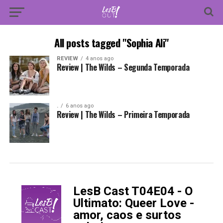
All posts tagged "Sophia Ali"
REVIEW
4 anos ago
Review | The Wilds – Segunda Temporada
.
6 anos ago
Review | The Wilds – Primeira Temporada
LesB Cast T04E04 - O
-
Ultimato: Queer Love -
amor, caos e surtos