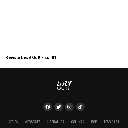
Revista LesB Out! - Ed. 01
SÉRIES
WEBSÉRIES
LITERATURA
COLUNAS
POP
LESB CAST