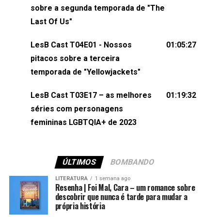
esqueça de visitar nosso site e também redes
sobre a segunda temporada de "The
sociais:Twitter: ⁠⁠⁠⁠@lesbout_br⁠⁠⁠⁠ Instagram: ⁠⁠⁠⁠@lesbout_br⁠⁠⁠⁠ TikTo
Last Of Us"
do LesB Cast:Apresentação de Karolen Passos
(⁠⁠⁠⁠⁠⁠@KarolenPassos⁠⁠⁠⁠⁠⁠)Participação de Bruna Fentanes
LesB Cast T04E01 - Nossos
01:05:27
(⁠⁠⁠⁠@brunarfentanes⁠⁠⁠⁠) e Pollyelly FlorêncioEdição de
pitacos sobre a terceira
Naiady Machado
temporada de "Yellowjackets"
LesB Cast T03E17 – as melhores
01:19:32
séries com personagens
femininas LGBTQIA+ de 2023
ÚLTIMOS
BOMBANDO
LITERATURA
1 semana ago
Resenha | Foi Mal, Cara – um romance sobre
descobrir que nunca é tarde para mudar a
própria história