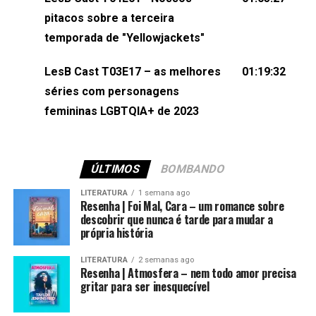
(⁠⁠⁠⁠@brunarfentanes⁠⁠⁠⁠) e Pollyelly FlorêncioEdição de
pitacos sobre a terceira
Naiady Machado
temporada de "Yellowjackets"
LesB Cast T03E17 – as melhores
01:19:32
séries com personagens
femininas LGBTQIA+ de 2023
ÚLTIMOS
BOMBANDO
LITERATURA
1 semana ago
Resenha | Foi Mal, Cara – um romance sobre
descobrir que nunca é tarde para mudar a
própria história
LITERATURA
2 semanas ago
Resenha | Atmosfera – nem todo amor precisa
gritar para ser inesquecível