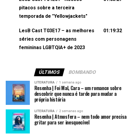
(⁠⁠⁠⁠@brunarfentanes⁠⁠⁠⁠) e Pollyelly FlorêncioEdição de
pitacos sobre a terceira
Naiady Machado
temporada de "Yellowjackets"
LesB Cast T03E17 – as melhores
01:19:32
séries com personagens
femininas LGBTQIA+ de 2023
ÚLTIMOS
BOMBANDO
LITERATURA
1 semana ago
Resenha | Foi Mal, Cara – um romance sobre
descobrir que nunca é tarde para mudar a
própria história
LITERATURA
2 semanas ago
Resenha | Atmosfera – nem todo amor precisa
gritar para ser inesquecível