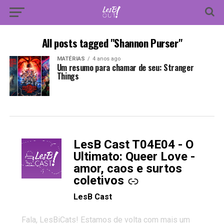
All posts tagged "Shannon Purser"
MATÉRIAS
4 anos ago
Um resumo para chamar de seu: Stranger
Things
LesB Cast T04E04 - O
-
Ultimato: Queer Love -
amor, caos e surtos
coletivos
LesB Cast
Fala, LesBiCats! Estamos de volta com mais um