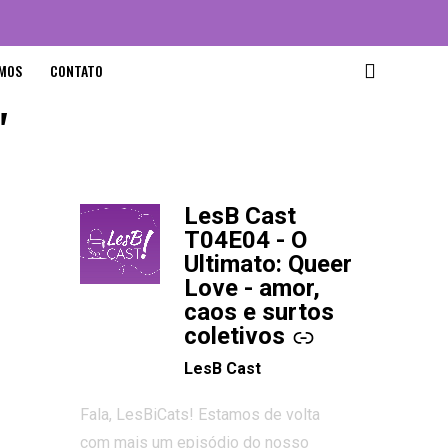
MOS
CONTATO
"
LesB Cast
-
T04E04 - O
Ultimato: Queer
Love - amor,
caos e surtos
coletivos
LesB Cast
Fala, LesBiCats! Estamos de volta
com mais um episódio do nosso