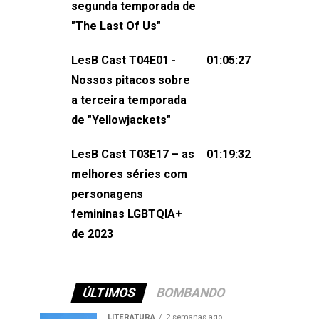
segunda temporada de
não esqueça de visitar nosso site e
"The Last Of Us"
também redes
sociais:Twitter: ⁠⁠⁠⁠@lesbout_br⁠⁠⁠⁠ Instagram: ⁠⁠⁠⁠@lesbout_br⁠⁠⁠
LesB Cast T04E01 -
01:05:27
do LesB Cast:Apresentação de
Nossos pitacos sobre
Karolen Passos
a terceira temporada
(⁠⁠⁠⁠⁠⁠@KarolenPassos⁠⁠⁠⁠⁠⁠)Participação de
de "Yellowjackets"
Bruna Fentanes (⁠⁠⁠⁠@brunarfentanes⁠⁠⁠⁠) e
LesB Cast T03E17 – as
01:19:32
Pollyelly FlorêncioEdição de Naiady
melhores séries com
Machado
personagens
femininas LGBTQIA+
de 2023
ÚLTIMOS
BOMBANDO
LITERATURA
2 semanas ago