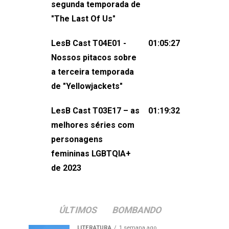
segunda temporada de
não esqueça de visitar nosso site e
"The Last Of Us"
também redes
sociais:Twitter: ⁠⁠⁠⁠@lesbout_br⁠⁠⁠⁠ Instagram: ⁠⁠⁠⁠@lesbout_br⁠⁠⁠
LesB Cast T04E01 -
01:05:27
do LesB Cast:Apresentação de
Nossos pitacos sobre
Karolen Passos
a terceira temporada
(⁠⁠⁠⁠⁠⁠@KarolenPassos⁠⁠⁠⁠⁠⁠)Participação de
de "Yellowjackets"
Bruna Fentanes (⁠⁠⁠⁠@brunarfentanes⁠⁠⁠⁠) e
LesB Cast T03E17 – as
01:19:32
Pollyelly FlorêncioEdição de Naiady
melhores séries com
Machado
personagens
femininas LGBTQIA+
de 2023
ÚLTIMOS
BOMBANDO
LITERATURA
1 semana ago