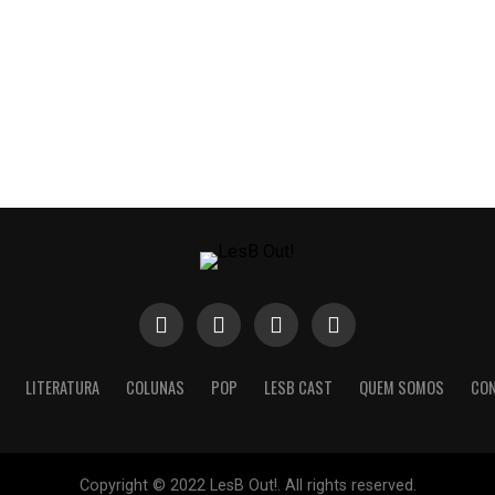
LITERATURA
COLUNAS
POP
LESB CAST
QUEM SOMOS
CO
Copyright © 2022 LesB Out!. All rights reserved.