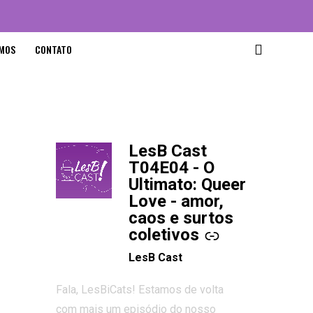
MOS
CONTATO
LesB Cast
-
T04E04 - O
Ultimato: Queer
Love - amor,
caos e surtos
coletivos
LesB Cast
Fala, LesBiCats! Estamos de volta
com mais um episódio do nosso