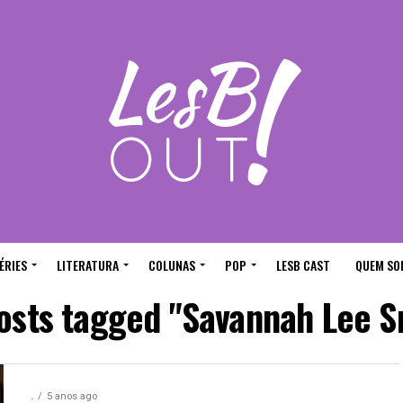
ÉRIES
LITERATURA
COLUNAS
POP
LESB CAST
QUEM SO
posts tagged "Savannah Lee S
.
5 anos ago