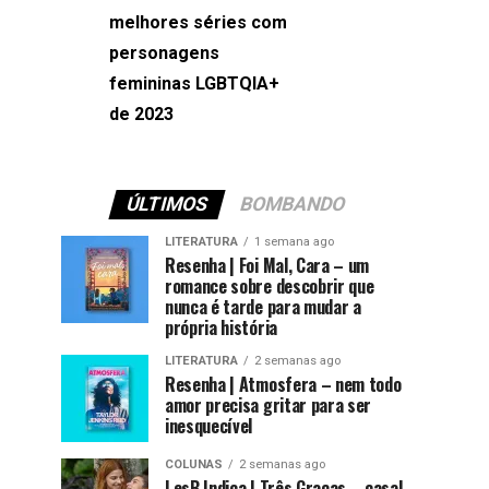
melhores séries com
Machado
personagens
femininas LGBTQIA+
de 2023
ÚLTIMOS
BOMBANDO
LITERATURA
1 semana ago
Resenha | Foi Mal, Cara – um
romance sobre descobrir que
nunca é tarde para mudar a
própria história
LITERATURA
2 semanas ago
Resenha | Atmosfera – nem todo
amor precisa gritar para ser
inesquecível
COLUNAS
2 semanas ago
LesB Indica | Três Graças – casal