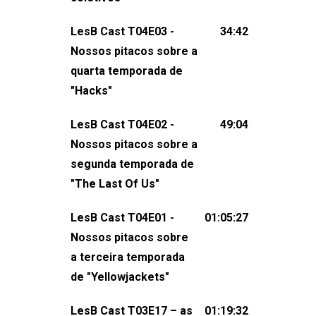
claro, tudo o que esse reality nos fez
LesB Cast T04E03 -
34:42
pensar (e rir) sobre amor sáfico!Você
Nossos pitacos sobre a
também pode participar dessa
quarta temporada de
conversa mandando sugestões de
"Hacks"
pauta, comentários, perguntas ou
qualquer outra coisa, nos envie uma
LesB Cast T04E02 -
49:04
mensagem pelas redes sociais ou um
Nossos pitacos sobre a
e-mail para podcast@lesbout.com.br. E
segunda temporada de
não esqueça de visitar nosso site e
"The Last Of Us"
também redes
sociais:Twitter: ⁠⁠⁠⁠@lesbout_br⁠⁠⁠⁠ Instagram: ⁠⁠⁠⁠@lesbout_br⁠⁠⁠
LesB Cast T04E01 -
01:05:27
do LesB Cast:Apresentação de
Nossos pitacos sobre
Karolen Passos
a terceira temporada
(⁠⁠⁠⁠⁠⁠@KarolenPassos⁠⁠⁠⁠⁠⁠)Participação de
de "Yellowjackets"
Bruna Fentanes (⁠⁠⁠⁠@brunarfentanes⁠⁠⁠⁠) e
LesB Cast T03E17 – as
01:19:32
Pollyelly FlorêncioEdição de Naiady