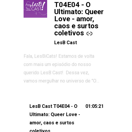
T04E04 - O
Ultimato: Queer
Love - amor,
caos e surtos
coletivos
LesB Cast
Fala, LesBiCats! Estamos de volta
com mais um episódio do nosso
querido LesB Cast! Dessa vez,
vamos mergulhar no universo de "O
Ultimato: Queer Love", o reality show
que conquistou corações, gerou tretas
e levantou debates intensos sobre
LesB Cast T04E04 - O
01:05:21
relacionamentos queer. Vem com a
Ultimato: Queer Love -
gente comentar os melhores
amor, caos e surtos
momentos, as maiores confusões e,
coletivos