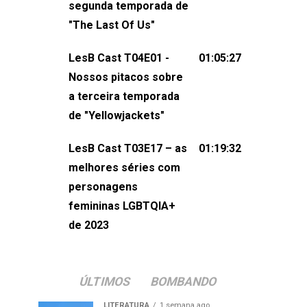
segunda temporada de
não esqueça de visitar nosso site e
"The Last Of Us"
também redes
sociais:Twitter: ⁠⁠⁠⁠@lesbout_br⁠⁠⁠⁠ Instagram: ⁠⁠⁠⁠@lesbout_br⁠⁠⁠
LesB Cast T04E01 -
01:05:27
do LesB Cast:Apresentação de
Nossos pitacos sobre
Karolen Passos
a terceira temporada
(⁠⁠⁠⁠⁠⁠@KarolenPassos⁠⁠⁠⁠⁠⁠)Participação de
de "Yellowjackets"
Bruna Fentanes (⁠⁠⁠⁠@brunarfentanes⁠⁠⁠⁠) e
LesB Cast T03E17 – as
01:19:32
Pollyelly FlorêncioEdição de Naiady
melhores séries com
Machado
personagens
femininas LGBTQIA+
de 2023
ÚLTIMOS
BOMBANDO
LITERATURA
1 semana ago