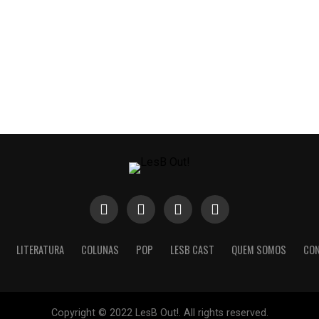
LITERATURA
COLUNAS
POP
LESB CAST
QUEM SOMOS
CO
Copyright © 2022 LesB Out!. All rights reserved.