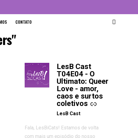
MOS
CONTATO
ers"
LesB Cast
-
T04E04 - O
Ultimato: Queer
Love - amor,
caos e surtos
coletivos
LesB Cast
Fala, LesBiCats! Estamos de volta
com mais um episódio do nosso