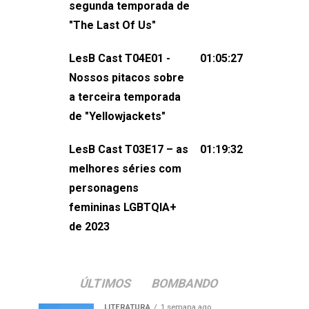
segunda temporada de
não esqueça de visitar nosso site e
"The Last Of Us"
também redes
sociais:Twitter: ⁠⁠⁠⁠@lesbout_br⁠⁠⁠⁠ Instagram: ⁠⁠⁠⁠@lesbout_br⁠⁠⁠
LesB Cast T04E01 -
01:05:27
do LesB Cast:Apresentação de
Nossos pitacos sobre
Karolen Passos
a terceira temporada
(⁠⁠⁠⁠⁠⁠@KarolenPassos⁠⁠⁠⁠⁠⁠)Participação de
de "Yellowjackets"
Bruna Fentanes (⁠⁠⁠⁠@brunarfentanes⁠⁠⁠⁠) e
LesB Cast T03E17 – as
01:19:32
Pollyelly FlorêncioEdição de Naiady
melhores séries com
Machado
personagens
femininas LGBTQIA+
de 2023
ÚLTIMOS
BOMBANDO
LITERATURA
1 semana ago