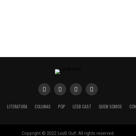
LITERATURA
COLUNAS
POP
LESB CAST
QUEM SOMOS
CO
Copyright © 2022 LesB Out!. All rights reserved.