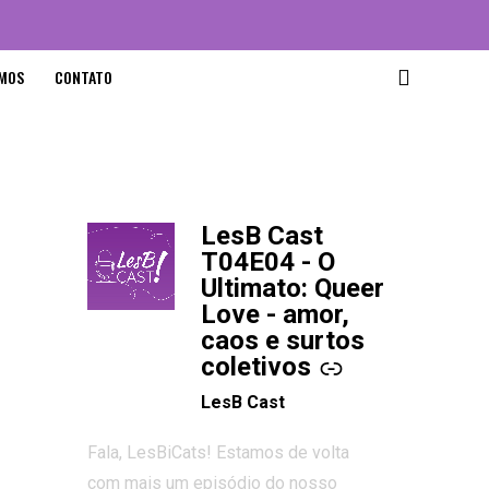
MOS
CONTATO
LesB Cast
-
T04E04 - O
Ultimato: Queer
Love - amor,
caos e surtos
coletivos
LesB Cast
Fala, LesBiCats! Estamos de volta
com mais um episódio do nosso