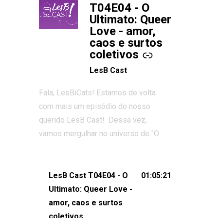
T04E04 - O
Ultimato: Queer
Love - amor,
caos e surtos
coletivos
LesB Cast
Fala, LesBiCats! Estamos de volta
com mais um episódio do nosso
querido LesB Cast! Dessa vez,
vamos mergulhar no universo de "O
Ultimato: Queer Love", o reality show
que conquistou corações, gerou tretas
e levantou debates intensos sobre
LesB Cast T04E04 - O
01:05:21
relacionamentos queer. Vem com a
Ultimato: Queer Love -
gente comentar os melhores
amor, caos e surtos
momentos, as maiores confusões e,
coletivos