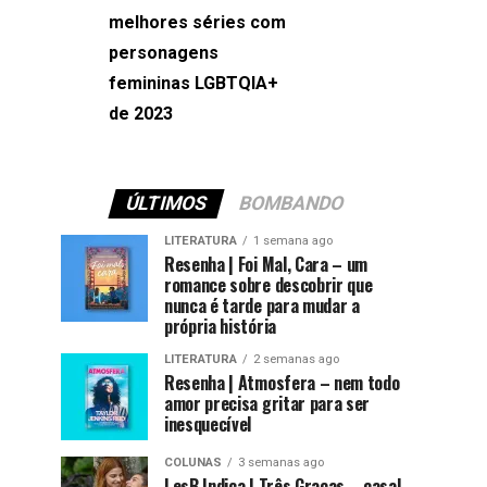
melhores séries com
Machado
personagens
femininas LGBTQIA+
de 2023
ÚLTIMOS
BOMBANDO
LITERATURA
1 semana ago
Resenha | Foi Mal, Cara – um
romance sobre descobrir que
nunca é tarde para mudar a
própria história
LITERATURA
2 semanas ago
Resenha | Atmosfera – nem todo
amor precisa gritar para ser
inesquecível
COLUNAS
3 semanas ago
LesB Indica | Três Graças – casal