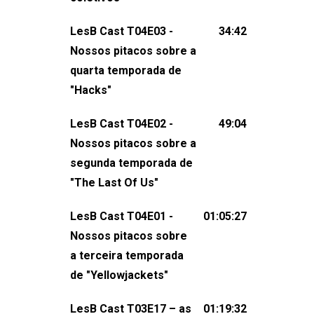
claro, tudo o que esse reality nos fez
LesB Cast T04E03 -
34:42
pensar (e rir) sobre amor sáfico!Você
Nossos pitacos sobre a
também pode participar dessa
quarta temporada de
conversa mandando sugestões de
"Hacks"
pauta, comentários, perguntas ou
qualquer outra coisa, nos envie uma
LesB Cast T04E02 -
49:04
mensagem pelas redes sociais ou um
Nossos pitacos sobre a
e-mail para podcast@lesbout.com.br. E
segunda temporada de
não esqueça de visitar nosso site e
"The Last Of Us"
também redes
sociais:Twitter: ⁠⁠⁠⁠@lesbout_br⁠⁠⁠⁠ Instagram: ⁠⁠⁠⁠@lesbout_br⁠⁠⁠
LesB Cast T04E01 -
01:05:27
do LesB Cast:Apresentação de
Nossos pitacos sobre
Karolen Passos
a terceira temporada
(⁠⁠⁠⁠⁠⁠@KarolenPassos⁠⁠⁠⁠⁠⁠)Participação de
de "Yellowjackets"
Bruna Fentanes (⁠⁠⁠⁠@brunarfentanes⁠⁠⁠⁠) e
LesB Cast T03E17 – as
01:19:32
Pollyelly FlorêncioEdição de Naiady