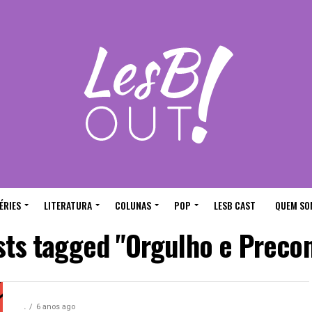
ÉRIES
LITERATURA
COLUNAS
POP
LESB CAST
QUEM SO
sts tagged "Orgulho e Preco
.
6 anos ago