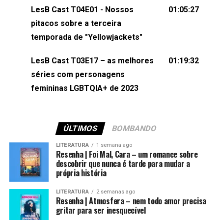
(⁠⁠⁠⁠⁠⁠@KarolenPassos⁠⁠⁠⁠⁠⁠)Participação de Bruna Fentanes
LesB Cast T04E01 - Nossos
01:05:27
(⁠⁠⁠⁠@brunarfentanes⁠⁠⁠⁠) e Pollyelly FlorêncioEdição de
pitacos sobre a terceira
Naiady Machado
temporada de "Yellowjackets"
LesB Cast T03E17 – as melhores
01:19:32
séries com personagens
femininas LGBTQIA+ de 2023
ÚLTIMOS
BOMBANDO
LITERATURA
1 semana ago
Resenha | Foi Mal, Cara – um romance sobre
descobrir que nunca é tarde para mudar a
própria história
LITERATURA
2 semanas ago
Resenha | Atmosfera – nem todo amor precisa
gritar para ser inesquecível