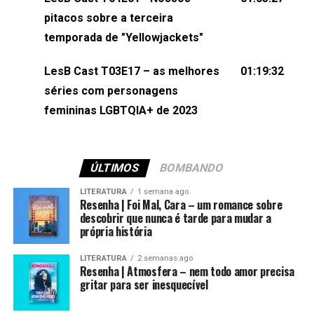
(⁠⁠⁠⁠@brunarfentanes⁠⁠⁠⁠) e Pollyelly FlorêncioEdição de
pitacos sobre a terceira
Naiady Machado
temporada de "Yellowjackets"
LesB Cast T03E17 – as melhores
01:19:32
séries com personagens
femininas LGBTQIA+ de 2023
ÚLTIMOS
BOMBANDO
LITERATURA
1 semana ago
Resenha | Foi Mal, Cara – um romance sobre
descobrir que nunca é tarde para mudar a
própria história
LITERATURA
2 semanas ago
Resenha | Atmosfera – nem todo amor precisa
gritar para ser inesquecível