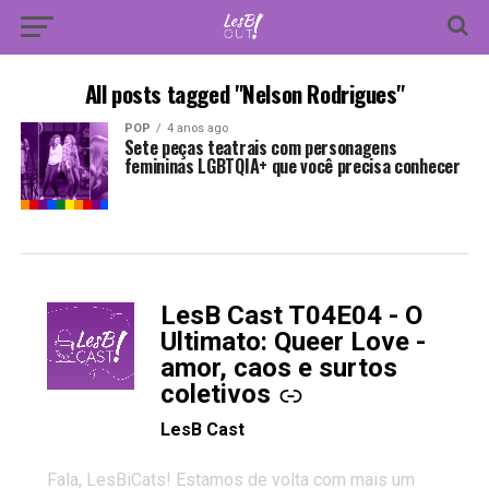
All posts tagged "Nelson Rodrigues"
POP
4 anos ago
Sete peças teatrais com personagens
femininas LGBTQIA+ que você precisa conhecer
LesB Cast T04E04 - O
-
Ultimato: Queer Love -
amor, caos e surtos
coletivos
LesB Cast
Fala, LesBiCats! Estamos de volta com mais um