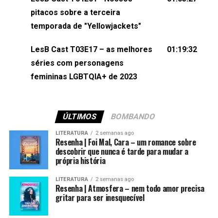
(⁠⁠⁠⁠@brunarfentanes⁠⁠⁠⁠) e Pollyelly FlorêncioEdição de
pitacos sobre a terceira
Naiady Machado
temporada de "Yellowjackets"
LesB Cast T03E17 – as melhores
01:19:32
séries com personagens
femininas LGBTQIA+ de 2023
ÚLTIMOS
BOMBANDO
LITERATURA
2 semanas ago
Resenha | Foi Mal, Cara – um romance sobre
descobrir que nunca é tarde para mudar a
própria história
LITERATURA
2 semanas ago
Resenha | Atmosfera – nem todo amor precisa
gritar para ser inesquecível