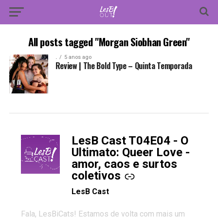
All posts tagged "Morgan Siobhan Green"
.
5 anos ago
Review | The Bold Type – Quinta Temporada
LesB Cast T04E04 - O
-
Ultimato: Queer Love -
amor, caos e surtos
coletivos
LesB Cast
Fala, LesBiCats! Estamos de volta com mais um