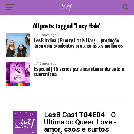
All posts tagged "Lucy Hale"
.
5 anos ago
LesB Indica | Pretty Little Liars – produção
teen com excelentes protagonistas mulheres
.
6 anos ago
Especial | 15 séries para maratonar durante a
quarentena
LesB Cast T04E04 - O
-
Ultimato: Queer Love -
amor, caos e surtos