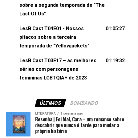
esqueça de visitar nosso site e também redes
sobre a segunda temporada de "The
sociais:Twitter: ⁠⁠⁠⁠@lesbout_br⁠⁠⁠⁠ Instagram: ⁠⁠⁠⁠@lesbout_br⁠⁠⁠⁠ TikTo
Last Of Us"
do LesB Cast:Apresentação de Karolen Passos
(⁠⁠⁠⁠⁠⁠@KarolenPassos⁠⁠⁠⁠⁠⁠)Participação de Bruna Fentanes
LesB Cast T04E01 - Nossos
01:05:27
(⁠⁠⁠⁠@brunarfentanes⁠⁠⁠⁠) e Pollyelly FlorêncioEdição de
pitacos sobre a terceira
Naiady Machado
temporada de "Yellowjackets"
LesB Cast T03E17 – as melhores
01:19:32
séries com personagens
femininas LGBTQIA+ de 2023
ÚLTIMOS
BOMBANDO
LITERATURA
1 semana ago
Resenha | Foi Mal, Cara – um romance sobre
descobrir que nunca é tarde para mudar a
própria história