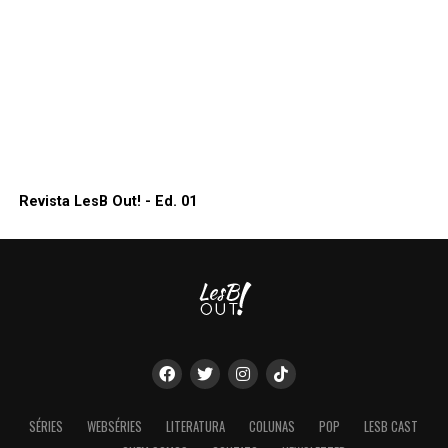
Revista LesB Out! - Ed. 01
SÉRIES
WEBSÉRIES
LITERATURA
COLUNAS
POP
LESB CAST