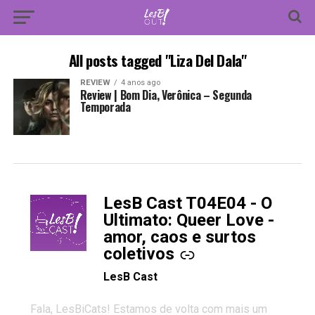
All posts tagged "Liza Del Dala"
REVIEW
4 anos ago
Review | Bom Dia, Verônica – Segunda
Temporada
LesB Cast T04E04 - O
-
Ultimato: Queer Love -
amor, caos e surtos
coletivos
LesB Cast
Fala, LesBiCats! Estamos de volta com mais um