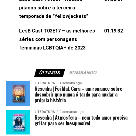
(⁠⁠⁠⁠@brunarfentanes⁠⁠⁠⁠) e Pollyelly FlorêncioEdição de
pitacos sobre a terceira
Naiady Machado
temporada de "Yellowjackets"
LesB Cast T03E17 – as melhores
01:19:32
séries com personagens
femininas LGBTQIA+ de 2023
ÚLTIMOS
BOMBANDO
LITERATURA
1 semana ago
Resenha | Foi Mal, Cara – um romance sobre
descobrir que nunca é tarde para mudar a
própria história
LITERATURA
2 semanas ago
Resenha | Atmosfera – nem todo amor precisa
gritar para ser inesquecível