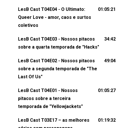
relacionamentos queer. Vem com a gente comentar
os melhores momentos, as maiores confusões e,
LesB Cast T04E04 - O Ultimato:
01:05:21
claro, tudo o que esse reality nos fez pensar (e rir)
Queer Love - amor, caos e surtos
sobre amor sáfico!Você também pode participar
coletivos
dessa conversa mandando sugestões de pauta,
LesB Cast T04E03 - Nossos pitacos
34:42
comentários, perguntas ou qualquer outra coisa,
sobre a quarta temporada de "Hacks"
nos envie uma mensagem pelas redes sociais ou
um e-mail para podcast@lesbout.com.br. E não
LesB Cast T04E02 - Nossos pitacos
49:04
esqueça de visitar nosso site e também redes
sobre a segunda temporada de "The
sociais:Twitter: ⁠⁠⁠⁠@lesbout_br⁠⁠⁠⁠ Instagram: ⁠⁠⁠⁠@lesbout_br⁠⁠⁠⁠ TikTo
Last Of Us"
do LesB Cast:Apresentação de Karolen Passos
(⁠⁠⁠⁠⁠⁠@KarolenPassos⁠⁠⁠⁠⁠⁠)Participação de Bruna Fentanes
LesB Cast T04E01 - Nossos
01:05:27
(⁠⁠⁠⁠@brunarfentanes⁠⁠⁠⁠) e Pollyelly FlorêncioEdição de
pitacos sobre a terceira
Naiady Machado
temporada de "Yellowjackets"
LesB Cast T03E17 – as melhores
01:19:32