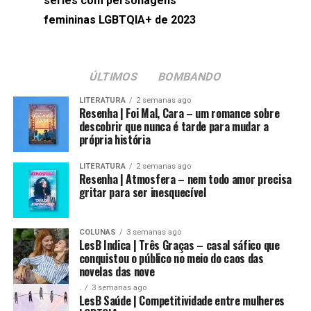
séries com personagens
femininas LGBTQIA+ de 2023
ÚLTIMOS
BOMBANDO
LITERATURA
2 semanas ago
Resenha | Foi Mal, Cara – um romance sobre
descobrir que nunca é tarde para mudar a
própria história
LITERATURA
2 semanas ago
Resenha | Atmosfera – nem todo amor precisa
gritar para ser inesquecível
COLUNAS
3 semanas ago
LesB Indica | Três Graças – casal sáfico que
conquistou o público no meio do caos das
novelas das nove
.
3 semanas ago
LesB Saúde | Competitividade entre mulheres