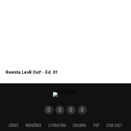
Revista LesB Out! - Ed. 01
SÉRIES
WEBSÉRIES
LITERATURA
COLUNAS
POP
LESB CAST