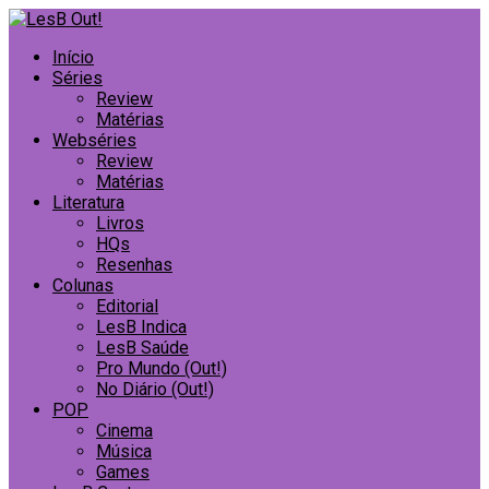
Início
Séries
Review
Matérias
Webséries
Review
Matérias
Literatura
Livros
HQs
Resenhas
Colunas
Editorial
LesB Indica
LesB Saúde
Pro Mundo (Out!)
No Diário (Out!)
POP
Cinema
Música
Games