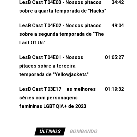
LesB Cast T04E03 - Nossos pitacos
34:42
comentários, perguntas ou qualquer outra coisa,
sobre a quarta temporada de "Hacks"
nos envie uma mensagem pelas redes sociais ou
um e-mail para podcast@lesbout.com.br. E não
LesB Cast T04E02 - Nossos pitacos
49:04
esqueça de visitar nosso site e também redes
sobre a segunda temporada de "The
sociais:Twitter: ⁠⁠⁠⁠@lesbout_br⁠⁠⁠⁠ Instagram: ⁠⁠⁠⁠@lesbout_br⁠⁠⁠⁠ TikTo
Last Of Us"
do LesB Cast:Apresentação de Karolen Passos
(⁠⁠⁠⁠⁠⁠@KarolenPassos⁠⁠⁠⁠⁠⁠)Participação de Bruna Fentanes
LesB Cast T04E01 - Nossos
01:05:27
(⁠⁠⁠⁠@brunarfentanes⁠⁠⁠⁠) e Pollyelly FlorêncioEdição de
pitacos sobre a terceira
Naiady Machado
temporada de "Yellowjackets"
LesB Cast T03E17 – as melhores
01:19:32
séries com personagens
femininas LGBTQIA+ de 2023
ÚLTIMOS
BOMBANDO