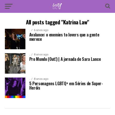
All posts tagged "Katrina Law"
.
6 anos ago
Avalance: o enemies to lovers que a gente
merece
.
8 anos ago
Pro Mundo (Out!) | A jornada de Sara Lance
.
8 anos ago
5 Personagens LGBTQ+ em Séries de Super-
Heróis