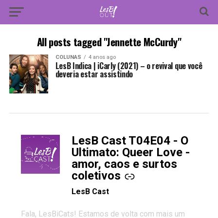
All posts tagged "Jennette McCurdy"
COLUNAS
4 anos ago
LesB Indica | iCarly (2021) – o revival que você
deveria estar assistindo
LesB Cast T04E04 - O
-
Ultimato: Queer Love -
amor, caos e surtos
coletivos
LesB Cast
Fala, LesBiCats! Estamos de volta com mais um