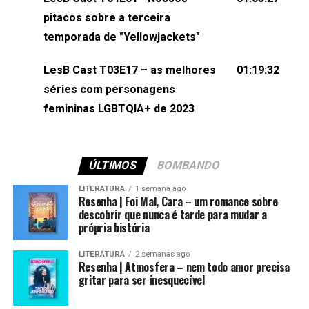
(⁠⁠⁠⁠@brunarfentanes⁠⁠⁠⁠) e Pollyelly FlorêncioEdição de
pitacos sobre a terceira
Naiady Machado
temporada de "Yellowjackets"
LesB Cast T03E17 – as melhores
01:19:32
séries com personagens
femininas LGBTQIA+ de 2023
ÚLTIMOS
BOMBANDO
LITERATURA
1 semana ago
Resenha | Foi Mal, Cara – um romance sobre
descobrir que nunca é tarde para mudar a
própria história
LITERATURA
2 semanas ago
Resenha | Atmosfera – nem todo amor precisa
gritar para ser inesquecível