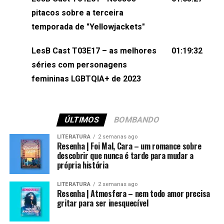
(⁠⁠⁠⁠@brunarfentanes⁠⁠⁠⁠) e Pollyelly FlorêncioEdição de
pitacos sobre a terceira
Naiady Machado
temporada de "Yellowjackets"
LesB Cast T03E17 – as melhores
01:19:32
séries com personagens
femininas LGBTQIA+ de 2023
ÚLTIMOS
BOMBANDO
LITERATURA
2 semanas ago
Resenha | Foi Mal, Cara – um romance sobre
descobrir que nunca é tarde para mudar a
própria história
LITERATURA
2 semanas ago
Resenha | Atmosfera – nem todo amor precisa
gritar para ser inesquecível