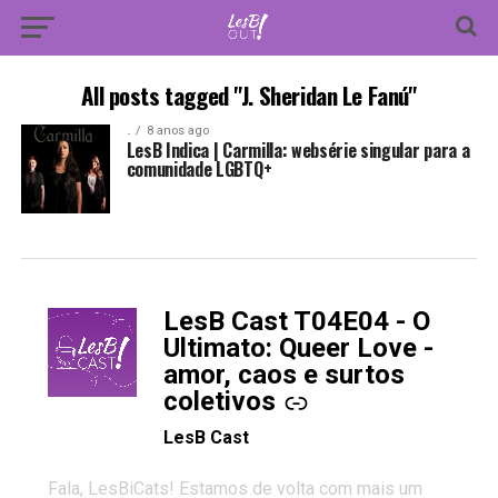
All posts tagged "J. Sheridan Le Fanú"
.
8 anos ago
LesB Indica | Carmilla: websérie singular para a
comunidade LGBTQ+
LesB Cast T04E04 - O
-
Ultimato: Queer Love -
amor, caos e surtos
coletivos
LesB Cast
Fala, LesBiCats! Estamos de volta com mais um