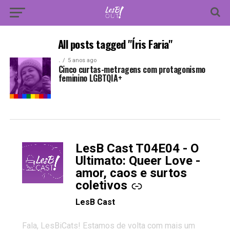
All posts tagged "Íris Faria"
.
5 anos ago
Cinco curtas-metragens com protagonismo
feminino LGBTQIA+
LesB Cast T04E04 - O
-
Ultimato: Queer Love -
amor, caos e surtos
coletivos
LesB Cast
Fala, LesBiCats! Estamos de volta com mais um