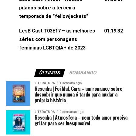
(⁠⁠⁠⁠@brunarfentanes⁠⁠⁠⁠) e Pollyelly FlorêncioEdição de
pitacos sobre a terceira
Naiady Machado
temporada de "Yellowjackets"
LesB Cast T03E17 – as melhores
01:19:32
séries com personagens
femininas LGBTQIA+ de 2023
ÚLTIMOS
BOMBANDO
LITERATURA
1 semana ago
Resenha | Foi Mal, Cara – um romance sobre
descobrir que nunca é tarde para mudar a
própria história
LITERATURA
2 semanas ago
Resenha | Atmosfera – nem todo amor precisa
gritar para ser inesquecível