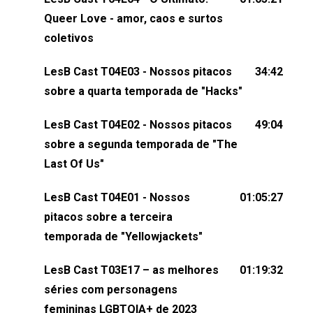
claro, tudo o que esse reality nos fez pensar (e rir)
Queer Love - amor, caos e surtos
sobre amor sáfico!Você também pode participar
coletivos
dessa conversa mandando sugestões de pauta,
LesB Cast T04E03 - Nossos pitacos
34:42
comentários, perguntas ou qualquer outra coisa,
sobre a quarta temporada de "Hacks"
nos envie uma mensagem pelas redes sociais ou
um e-mail para podcast@lesbout.com.br. E não
LesB Cast T04E02 - Nossos pitacos
49:04
esqueça de visitar nosso site e também redes
sobre a segunda temporada de "The
sociais:Twitter: ⁠⁠⁠⁠@lesbout_br⁠⁠⁠⁠ Instagram: ⁠⁠⁠⁠@lesbout_br⁠⁠⁠⁠ TikTo
Last Of Us"
do LesB Cast:Apresentação de Karolen Passos
(⁠⁠⁠⁠⁠⁠@KarolenPassos⁠⁠⁠⁠⁠⁠)Participação de Bruna Fentanes
LesB Cast T04E01 - Nossos
01:05:27
(⁠⁠⁠⁠@brunarfentanes⁠⁠⁠⁠) e Pollyelly FlorêncioEdição de
pitacos sobre a terceira
Naiady Machado
temporada de "Yellowjackets"
LesB Cast T03E17 – as melhores
01:19:32
séries com personagens
femininas LGBTQIA+ de 2023