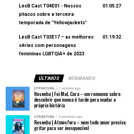
(⁠⁠⁠⁠⁠⁠@KarolenPassos⁠⁠⁠⁠⁠⁠)Participação de Bruna Fentanes
LesB Cast T04E01 - Nossos
01:05:27
(⁠⁠⁠⁠@brunarfentanes⁠⁠⁠⁠) e Pollyelly FlorêncioEdição de
pitacos sobre a terceira
Naiady Machado
temporada de "Yellowjackets"
LesB Cast T03E17 – as melhores
01:19:32
séries com personagens
femininas LGBTQIA+ de 2023
ÚLTIMOS
BOMBANDO
LITERATURA
1 semana ago
Resenha | Foi Mal, Cara – um romance sobre
descobrir que nunca é tarde para mudar a
própria história
LITERATURA
2 semanas ago
Resenha | Atmosfera – nem todo amor precisa
gritar para ser inesquecível