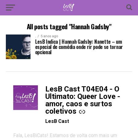
All posts tagged "Hannah Gadsby"
.
5 anos ago
LesB Indica | Hannah Gadsby: Nanette – um
especial de comédia onde rir pode se tornar
opcional
LesB Cast T04E04 - O
-
Ultimato: Queer Love -
amor, caos e surtos
coletivos
LesB Cast
Fala, LesBiCats! Estamos de volta com mais um