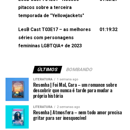
(⁠⁠⁠⁠@brunarfentanes⁠⁠⁠⁠) e Pollyelly FlorêncioEdição de
pitacos sobre a terceira
Naiady Machado
temporada de "Yellowjackets"
LesB Cast T03E17 – as melhores
01:19:32
séries com personagens
femininas LGBTQIA+ de 2023
ÚLTIMOS
BOMBANDO
LITERATURA
1 semana ago
Resenha | Foi Mal, Cara – um romance sobre
descobrir que nunca é tarde para mudar a
própria história
LITERATURA
2 semanas ago
Resenha | Atmosfera – nem todo amor precisa
gritar para ser inesquecível