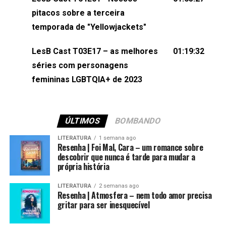
(⁠⁠⁠⁠@brunarfentanes⁠⁠⁠⁠) e Pollyelly FlorêncioEdição de
pitacos sobre a terceira
Naiady Machado
temporada de "Yellowjackets"
LesB Cast T03E17 – as melhores
01:19:32
séries com personagens
femininas LGBTQIA+ de 2023
ÚLTIMOS
BOMBANDO
LITERATURA
1 semana ago
Resenha | Foi Mal, Cara – um romance sobre
descobrir que nunca é tarde para mudar a
própria história
LITERATURA
2 semanas ago
Resenha | Atmosfera – nem todo amor precisa
gritar para ser inesquecível