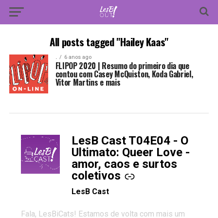
All posts tagged "Hailey Kaas"
.
6 anos ago
FLIPOP 2020 | Resumo do primeiro dia que
contou com Casey McQuiston, Koda Gabriel,
Vitor Martins e mais
LesB Cast T04E04 - O
-
Ultimato: Queer Love -
amor, caos e surtos
coletivos
LesB Cast
Fala, LesBiCats! Estamos de volta com mais um