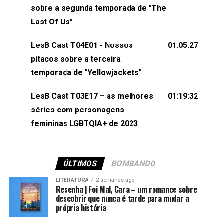
esqueça de visitar nosso site e também redes
sobre a segunda temporada de "The
sociais:Twitter: ⁠⁠⁠⁠@lesbout_br⁠⁠⁠⁠ Instagram: ⁠⁠⁠⁠@lesbout_br⁠⁠⁠⁠ TikTo
Last Of Us"
do LesB Cast:Apresentação de Karolen Passos
(⁠⁠⁠⁠⁠⁠@KarolenPassos⁠⁠⁠⁠⁠⁠)Participação de Bruna Fentanes
LesB Cast T04E01 - Nossos
01:05:27
(⁠⁠⁠⁠@brunarfentanes⁠⁠⁠⁠) e Pollyelly FlorêncioEdição de
pitacos sobre a terceira
Naiady Machado
temporada de "Yellowjackets"
LesB Cast T03E17 – as melhores
01:19:32
séries com personagens
femininas LGBTQIA+ de 2023
ÚLTIMOS
BOMBANDO
LITERATURA
2 semanas ago
Resenha | Foi Mal, Cara – um romance sobre
descobrir que nunca é tarde para mudar a
própria história