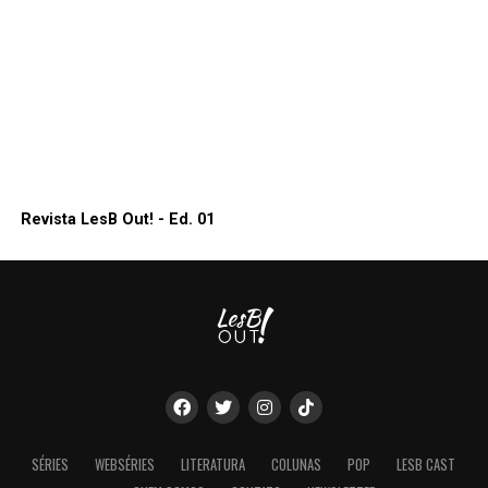
Revista LesB Out! - Ed. 01
SÉRIES
WEBSÉRIES
LITERATURA
COLUNAS
POP
LESB CAST