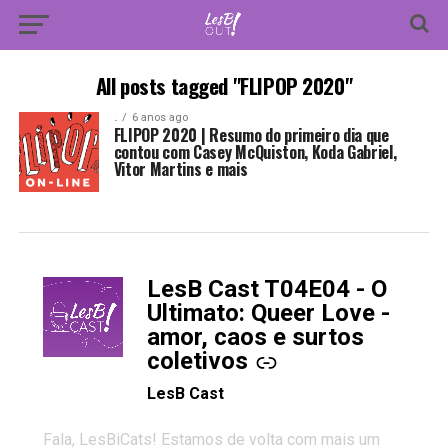
All posts tagged "FLIPOP 2020"
.
6 anos ago
FLIPOP 2020 | Resumo do primeiro dia que
contou com Casey McQuiston, Koda Gabriel,
Vitor Martins e mais
LesB Cast T04E04 - O
-
Ultimato: Queer Love -
amor, caos e surtos
coletivos
LesB Cast
Fala, LesBiCats! Estamos de volta com mais um