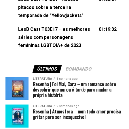
(⁠⁠⁠⁠@brunarfentanes⁠⁠⁠⁠) e Pollyelly FlorêncioEdição de
pitacos sobre a terceira
Naiady Machado
temporada de "Yellowjackets"
LesB Cast T03E17 – as melhores
01:19:32
séries com personagens
femininas LGBTQIA+ de 2023
ÚLTIMOS
BOMBANDO
LITERATURA
1 semana ago
Resenha | Foi Mal, Cara – um romance sobre
descobrir que nunca é tarde para mudar a
própria história
LITERATURA
2 semanas ago
Resenha | Atmosfera – nem todo amor precisa
gritar para ser inesquecível