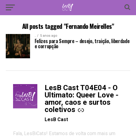
All posts tagged "Fernando Meirelles"
.
5 anos ago
Felizes para Sempre – desejo, traição, liberdade
e corrupção
LesB Cast T04E04 - O
-
Ultimato: Queer Love -
amor, caos e surtos
coletivos
LesB Cast
Fala, LesBiCats! Estamos de volta com mais um