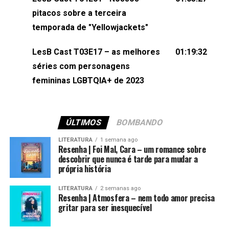
(⁠⁠⁠⁠@brunarfentanes⁠⁠⁠⁠) e Pollyelly FlorêncioEdição de
pitacos sobre a terceira
Naiady Machado
temporada de "Yellowjackets"
LesB Cast T03E17 – as melhores
01:19:32
séries com personagens
femininas LGBTQIA+ de 2023
ÚLTIMOS
BOMBANDO
LITERATURA
1 semana ago
Resenha | Foi Mal, Cara – um romance sobre
descobrir que nunca é tarde para mudar a
própria história
LITERATURA
2 semanas ago
Resenha | Atmosfera – nem todo amor precisa
gritar para ser inesquecível