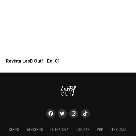
Revista LesB Out! - Ed. 01
SÉRIES
WEBSÉRIES
LITERATURA
COLUNAS
POP
LESB CAST