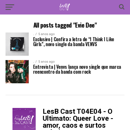
All posts tagged "Evie Dee"
.
5 anos ago
Exclusivo | Confira a letra de “I Think I Like
Girls”, novo single da banda VENVS
.
5 anos ago
Entrevista | Venvs lança novo single que marca
reencontro da banda com rock
LesB Cast T04E04 - O
-
Ultimato: Queer Love -
amor, caos e surtos