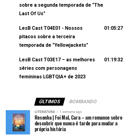
esqueça de visitar nosso site e também redes
sobre a segunda temporada de "The
sociais:Twitter: ⁠⁠⁠⁠@lesbout_br⁠⁠⁠⁠ Instagram: ⁠⁠⁠⁠@lesbout_br⁠⁠⁠⁠ TikTo
Last Of Us"
do LesB Cast:Apresentação de Karolen Passos
(⁠⁠⁠⁠⁠⁠@KarolenPassos⁠⁠⁠⁠⁠⁠)Participação de Bruna Fentanes
LesB Cast T04E01 - Nossos
01:05:27
(⁠⁠⁠⁠@brunarfentanes⁠⁠⁠⁠) e Pollyelly FlorêncioEdição de
pitacos sobre a terceira
Naiady Machado
temporada de "Yellowjackets"
LesB Cast T03E17 – as melhores
01:19:32
séries com personagens
femininas LGBTQIA+ de 2023
ÚLTIMOS
BOMBANDO
LITERATURA
1 semana ago
Resenha | Foi Mal, Cara – um romance sobre
descobrir que nunca é tarde para mudar a
própria história