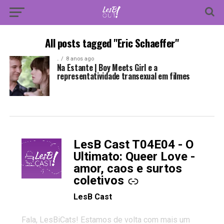
All posts tagged "Eric Schaeffer"
.
8 anos ago
Na Estante | Boy Meets Girl e a
representatividade transexual em filmes
LesB Cast T04E04 - O
-
Ultimato: Queer Love -
amor, caos e surtos
coletivos
LesB Cast
Fala, LesBiCats! Estamos de volta com mais um