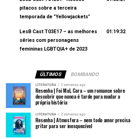
(⁠⁠⁠⁠@brunarfentanes⁠⁠⁠⁠) e Pollyelly FlorêncioEdição de
pitacos sobre a terceira
Naiady Machado
temporada de "Yellowjackets"
LesB Cast T03E17 – as melhores
01:19:32
séries com personagens
femininas LGBTQIA+ de 2023
ÚLTIMOS
BOMBANDO
LITERATURA
2 semanas ago
Resenha | Foi Mal, Cara – um romance sobre
descobrir que nunca é tarde para mudar a
própria história
LITERATURA
2 semanas ago
Resenha | Atmosfera – nem todo amor precisa
gritar para ser inesquecível