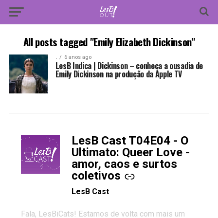
All posts tagged "Emily Elizabeth Dickinson"
.
6 anos ago
LesB Indica | Dickinson – conheça a ousadia de
Emily Dickinson na produção da Apple TV
LesB Cast T04E04 - O
-
Ultimato: Queer Love -
amor, caos e surtos
coletivos
LesB Cast
Fala, LesBiCats! Estamos de volta com mais um