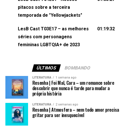
(⁠⁠⁠⁠@brunarfentanes⁠⁠⁠⁠) e Pollyelly FlorêncioEdição de
pitacos sobre a terceira
Naiady Machado
temporada de "Yellowjackets"
LesB Cast T03E17 – as melhores
01:19:32
séries com personagens
femininas LGBTQIA+ de 2023
ÚLTIMOS
BOMBANDO
LITERATURA
1 semana ago
Resenha | Foi Mal, Cara – um romance sobre
descobrir que nunca é tarde para mudar a
própria história
LITERATURA
2 semanas ago
Resenha | Atmosfera – nem todo amor precisa
gritar para ser inesquecível