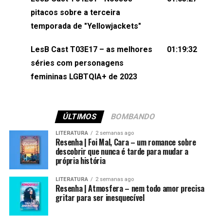
(⁠⁠⁠⁠@brunarfentanes⁠⁠⁠⁠) e Pollyelly FlorêncioEdição de
pitacos sobre a terceira
Naiady Machado
temporada de "Yellowjackets"
LesB Cast T03E17 – as melhores
01:19:32
séries com personagens
femininas LGBTQIA+ de 2023
ÚLTIMOS
BOMBANDO
LITERATURA
2 semanas ago
Resenha | Foi Mal, Cara – um romance sobre
descobrir que nunca é tarde para mudar a
própria história
LITERATURA
2 semanas ago
Resenha | Atmosfera – nem todo amor precisa
gritar para ser inesquecível