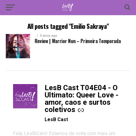
All posts tagged "Emilio Sakraya"
.
5 anos ago
Review | Warrior Nun – Primeira Temporada
LesB Cast T04E04 - O
-
Ultimato: Queer Love -
amor, caos e surtos
coletivos
LesB Cast
Fala, LesBiCats! Estamos de volta com mais um