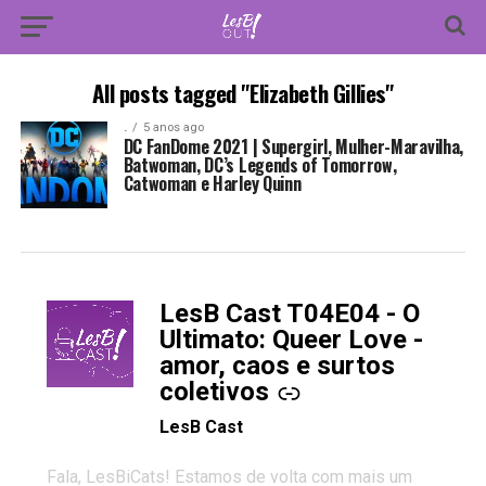
All posts tagged "Elizabeth Gillies"
.
5 anos ago
DC FanDome 2021 | Supergirl, Mulher-Maravilha,
Batwoman, DC’s Legends of Tomorrow,
Catwoman e Harley Quinn
LesB Cast T04E04 - O
-
Ultimato: Queer Love -
amor, caos e surtos
coletivos
LesB Cast
Fala, LesBiCats! Estamos de volta com mais um