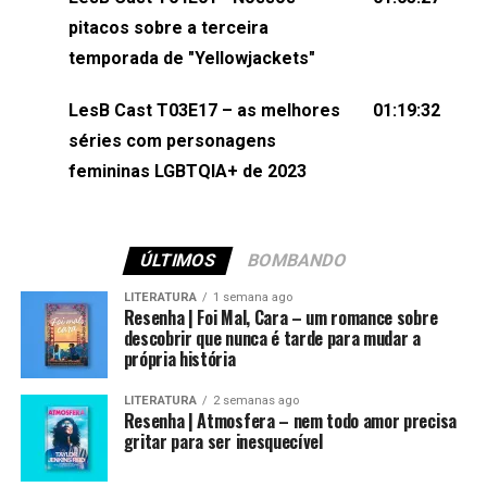
(⁠⁠⁠⁠@brunarfentanes⁠⁠⁠⁠) e Pollyelly FlorêncioEdição de
pitacos sobre a terceira
Naiady Machado
temporada de "Yellowjackets"
LesB Cast T03E17 – as melhores
01:19:32
séries com personagens
femininas LGBTQIA+ de 2023
ÚLTIMOS
BOMBANDO
LITERATURA
1 semana ago
Resenha | Foi Mal, Cara – um romance sobre
descobrir que nunca é tarde para mudar a
própria história
LITERATURA
2 semanas ago
Resenha | Atmosfera – nem todo amor precisa
gritar para ser inesquecível