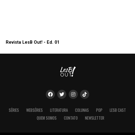
Revista LesB Out! - Ed. 01
SÉRIES
WEBSÉRIES
LITERATURA
COLUNAS
POP
LESB CAST
QUEM SOMOS
CONTATO
NEWSLETTER