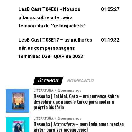
(⁠⁠⁠⁠⁠⁠@KarolenPassos⁠⁠⁠⁠⁠⁠)Participação de Bruna Fentanes
LesB Cast T04E01 - Nossos
01:05:27
(⁠⁠⁠⁠@brunarfentanes⁠⁠⁠⁠) e Pollyelly FlorêncioEdição de
pitacos sobre a terceira
Naiady Machado
temporada de "Yellowjackets"
LesB Cast T03E17 – as melhores
01:19:32
séries com personagens
femininas LGBTQIA+ de 2023
ÚLTIMOS
BOMBANDO
LITERATURA
2 semanas ago
Resenha | Foi Mal, Cara – um romance sobre
descobrir que nunca é tarde para mudar a
própria história
LITERATURA
2 semanas ago
Resenha | Atmosfera – nem todo amor precisa
gritar para ser inesquecível