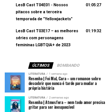
(⁠⁠⁠⁠⁠⁠@KarolenPassos⁠⁠⁠⁠⁠⁠)Participação de Bruna Fentanes
LesB Cast T04E01 - Nossos
01:05:27
(⁠⁠⁠⁠@brunarfentanes⁠⁠⁠⁠) e Pollyelly FlorêncioEdição de
pitacos sobre a terceira
Naiady Machado
temporada de "Yellowjackets"
LesB Cast T03E17 – as melhores
01:19:32
séries com personagens
femininas LGBTQIA+ de 2023
ÚLTIMOS
BOMBANDO
LITERATURA
1 semana ago
Resenha | Foi Mal, Cara – um romance sobre
descobrir que nunca é tarde para mudar a
própria história
LITERATURA
2 semanas ago
Resenha | Atmosfera – nem todo amor precisa
gritar para ser inesquecível