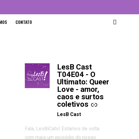
MOS
CONTATO
LesB Cast
-
T04E04 - O
Ultimato: Queer
Love - amor,
caos e surtos
coletivos
LesB Cast
Fala, LesBiCats! Estamos de volta
com mais um episódio do nosso