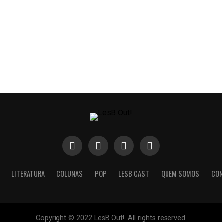
LITERATURA
COLUNAS
POP
LESB CAST
QUEM SOMOS
CO
Copyright © 2022 LesB Out!. All rights reserved.