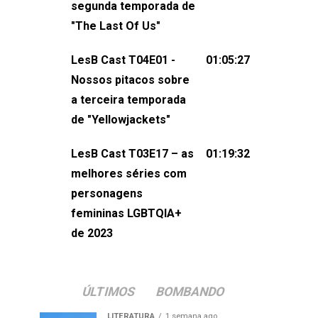
segunda temporada de
não esqueça de visitar nosso site e
"The Last Of Us"
também redes
sociais:Twitter: ⁠⁠⁠⁠@lesbout_br⁠⁠⁠⁠ Instagram: ⁠⁠⁠⁠@lesbout_br⁠⁠⁠
LesB Cast T04E01 -
01:05:27
do LesB Cast:Apresentação de
Nossos pitacos sobre
Karolen Passos
a terceira temporada
(⁠⁠⁠⁠⁠⁠@KarolenPassos⁠⁠⁠⁠⁠⁠)Participação de
de "Yellowjackets"
Bruna Fentanes (⁠⁠⁠⁠@brunarfentanes⁠⁠⁠⁠) e
LesB Cast T03E17 – as
01:19:32
Pollyelly FlorêncioEdição de Naiady
melhores séries com
Machado
personagens
femininas LGBTQIA+
de 2023
ÚLTIMOS
BOMBANDO
LITERATURA
1 semana ago