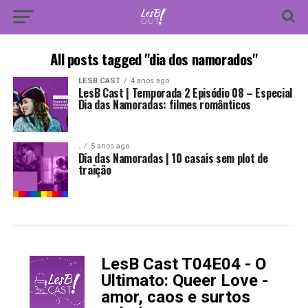
All posts tagged "dia dos namorados"
LESB CAST
4 anos ago
LesB Cast | Temporada 2 Episódio 08 – Especial
Dia das Namoradas: filmes românticos
.
5 anos ago
Dia das Namoradas | 10 casais sem plot de
traição
LesB Cast T04E04 - O
-
Ultimato: Queer Love -
amor, caos e surtos