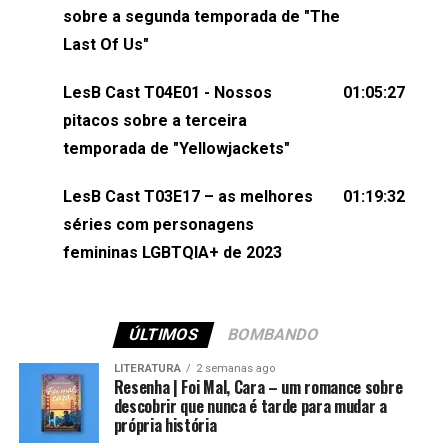
esqueça de visitar nosso site e também redes
sobre a segunda temporada de "The
sociais:Twitter: ⁠⁠⁠⁠@lesbout_br⁠⁠⁠⁠ Instagram: ⁠⁠⁠⁠@lesbout_br⁠⁠⁠⁠ TikTo
Last Of Us"
do LesB Cast:Apresentação de Karolen Passos
(⁠⁠⁠⁠⁠⁠@KarolenPassos⁠⁠⁠⁠⁠⁠)Participação de Bruna Fentanes
LesB Cast T04E01 - Nossos
01:05:27
(⁠⁠⁠⁠@brunarfentanes⁠⁠⁠⁠) e Pollyelly FlorêncioEdição de
pitacos sobre a terceira
Naiady Machado
temporada de "Yellowjackets"
LesB Cast T03E17 – as melhores
01:19:32
séries com personagens
femininas LGBTQIA+ de 2023
ÚLTIMOS
BOMBANDO
LITERATURA
2 semanas ago
Resenha | Foi Mal, Cara – um romance sobre
descobrir que nunca é tarde para mudar a
própria história