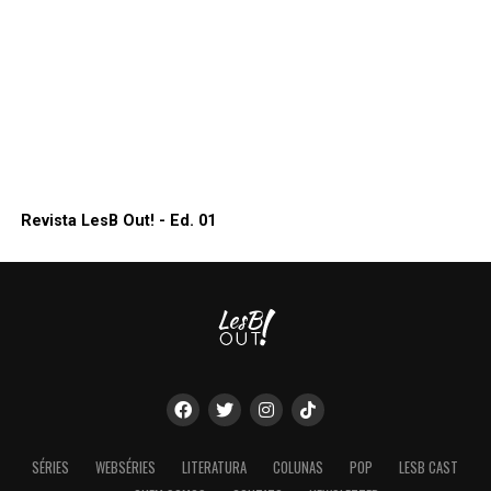
Revista LesB Out! - Ed. 01
SÉRIES
WEBSÉRIES
LITERATURA
COLUNAS
POP
LESB CAST