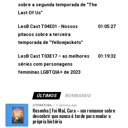
esqueça de visitar nosso site e também redes
sobre a segunda temporada de "The
sociais:Twitter: ⁠⁠⁠⁠@lesbout_br⁠⁠⁠⁠ Instagram: ⁠⁠⁠⁠@lesbout_br⁠⁠⁠⁠ TikTo
Last Of Us"
do LesB Cast:Apresentação de Karolen Passos
(⁠⁠⁠⁠⁠⁠@KarolenPassos⁠⁠⁠⁠⁠⁠)Participação de Bruna Fentanes
LesB Cast T04E01 - Nossos
01:05:27
(⁠⁠⁠⁠@brunarfentanes⁠⁠⁠⁠) e Pollyelly FlorêncioEdição de
pitacos sobre a terceira
Naiady Machado
temporada de "Yellowjackets"
LesB Cast T03E17 – as melhores
01:19:32
séries com personagens
femininas LGBTQIA+ de 2023
ÚLTIMOS
BOMBANDO
LITERATURA
1 semana ago
Resenha | Foi Mal, Cara – um romance sobre
descobrir que nunca é tarde para mudar a
própria história