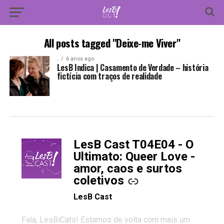
All posts tagged "Deixe-me Viver"
.
6 anos ago
LesB Indica | Casamento de Verdade – história
fictícia com traços de realidade
LesB Cast T04E04 - O
-
Ultimato: Queer Love -
amor, caos e surtos
coletivos
LesB Cast
Fala, LesBiCats! Estamos de volta com mais um