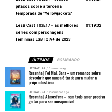
(⁠⁠⁠⁠@brunarfentanes⁠⁠⁠⁠) e Pollyelly FlorêncioEdição de
pitacos sobre a terceira
Naiady Machado
temporada de "Yellowjackets"
LesB Cast T03E17 – as melhores
01:19:32
séries com personagens
femininas LGBTQIA+ de 2023
ÚLTIMOS
BOMBANDO
LITERATURA
1 semana ago
Resenha | Foi Mal, Cara – um romance sobre
descobrir que nunca é tarde para mudar a
própria história
LITERATURA
2 semanas ago
Resenha | Atmosfera – nem todo amor precisa
gritar para ser inesquecível